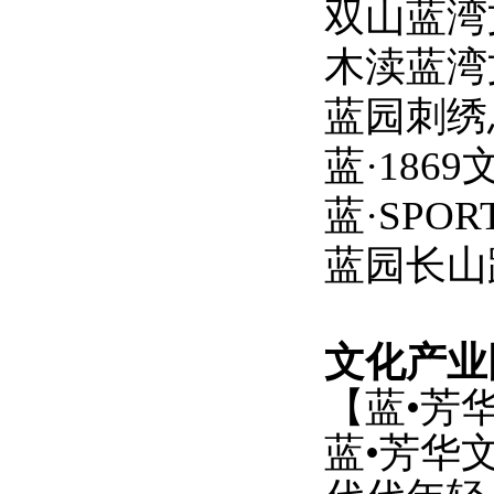
双山蓝湾
木渎蓝湾
蓝园刺绣
蓝
·186
蓝
·SP
蓝园长山
文化产业
【蓝
•芳
蓝
•芳华