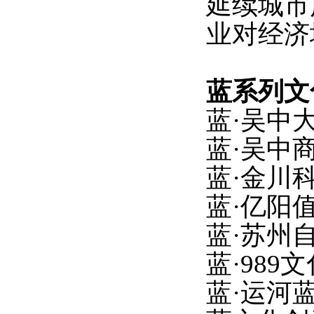
延续城市
业对经济
蓝系列文
蓝
·吴中
蓝
·吴中
蓝
·金川
蓝
·亿阳
蓝
·苏州
蓝
·989
蓝
·运河