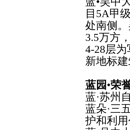
蓝
•吴中
目5A甲
处南侧。
3.5万
4-28
新地标建
蓝园
•
荣
蓝
·苏州
蓝朵
·三
护和利用