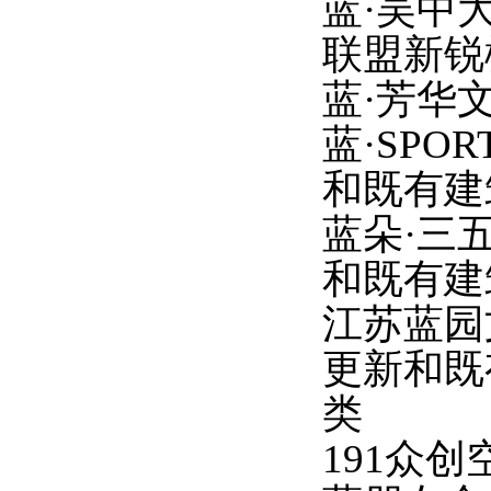
蓝
·吴中
联盟新锐
蓝
·芳华
蓝
·SP
和既有建
蓝朵
·三
和既有建
江苏蓝园
更新和既
类
191众