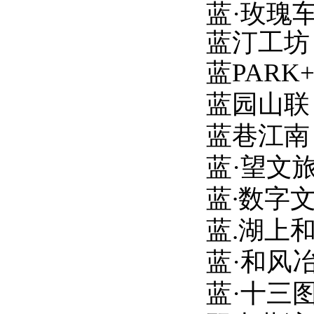
蓝
·玫瑰
蓝汀工坊
蓝
PARK
蓝园山联
蓝巷江南
蓝
·望文
蓝
∙
数字
蓝
.湖上
蓝
·和风
蓝
·十三