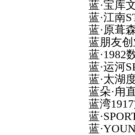
蓝
·宝库
蓝
·江南S
蓝
·原葺
蓝朋友创
蓝
·198
蓝
·运河
蓝
·太湖
蓝朵
·甪
蓝湾
19
蓝
·SP
蓝
·YO